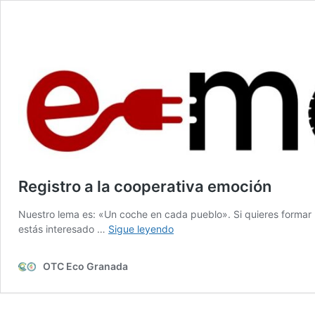
Registro a la cooperativa emoción
Nuestro lema es: «Un coche en cada pueblo». Si quieres formar 
Registro
estás interesado …
Sigue leyendo
a
la
OTC Eco Granada
cooperativa
emoción