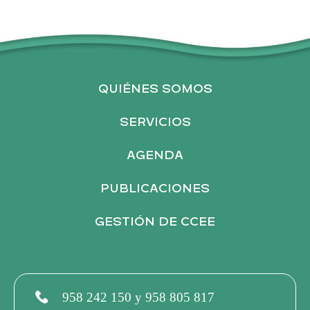
t
e
r
n
QUIÉNES SOMOS
a
t
SERVICIOS
i
v
AGENDA
e
PUBLICACIONES
:
GESTIÓN DE CCEE
958 242 150 y 958 805 817