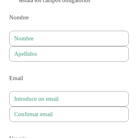
"
*
" señala los campos obligatorios
Nombre
Nombre
Apellidos
Email
Introduce
un
Confirmar
email
email