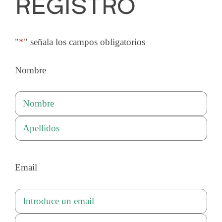
REGISTRO
l
t
e
"
*
" señala los campos obligatorios
r
n
Nombre
a
t
i
v
Nombre
e
:
Apellidos
Email
Introduce