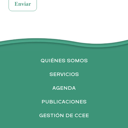
Enviar
A
l
t
e
r
n
QUIÉNES SOMOS
a
t
SERVICIOS
i
v
AGENDA
e
PUBLICACIONES
:
GESTIÓN DE CCEE