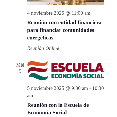
i
4 noviembre 2025 @ 11:00 am
o
n
Reunión con entidad financiera
a
para financiar comunidades
l
energéticas
a
Reunión Online
f
e
c
Mié
5
h
a
.
5 noviembre 2025 @ 9:30 am
-
10:30
am
Reunión con la Escuela de
Economía Social