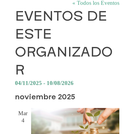
« Todos los Eventos
EVENTOS DE
ESTE
ORGANIZADO
R
04/11/2025
 - 
10/08/2026
S
noviembre 2025
e
l
Mar
e
4
c
c