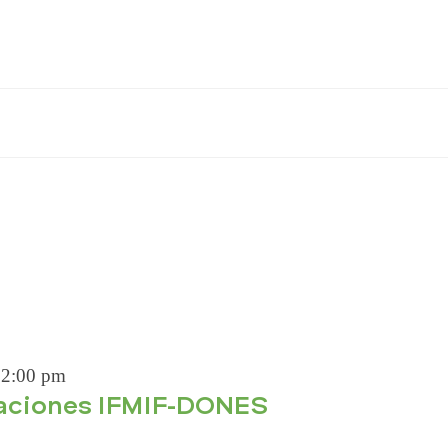
S
12:00 pm
alaciones IFMIF-DONES