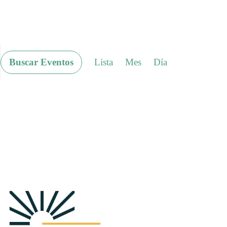
N
Buscar Eventos
Lista
Mes
Día
a
v
e
g
a
c
i
ó
n
d