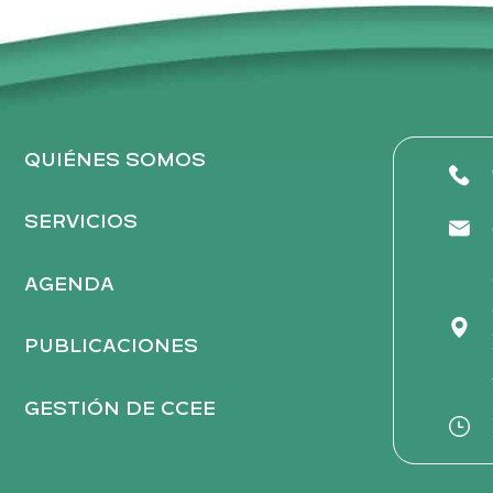
Ú
a
E
S
v
e
Q
n
t
QUIÉNES SOMOS
U
o
s
SERVICIOS
E
p
a
AGENDA
D
r
a
PUBLICACIONES
A
l
a
GESTIÓN DE CCEE
p
Y
a