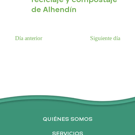
Ó
a
t
de Alhendín
.
a
N
s
d
D
Día anterior
Siguiente día
e
E
E
v
B
e
n
Ú
t
o
S
QUIÉNES SOMOS
Q
SERVICIOS