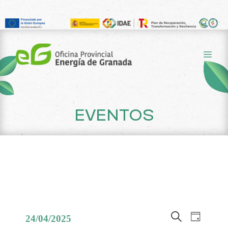
Saltar
al
ME
contenido
EVENTOS
N
N
24/04/2025
D