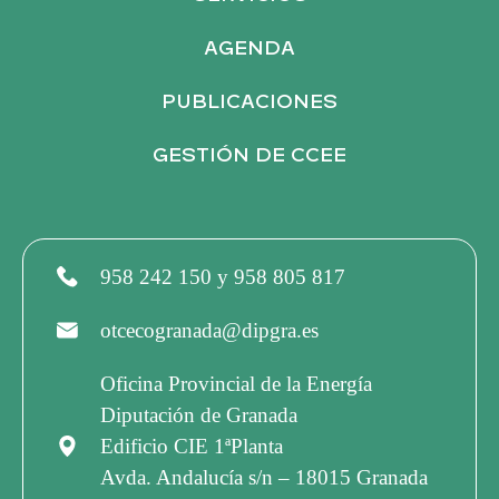
U
AGENDA
PUBLICACIONES
E
GESTIÓN DE CCEE
D
A
958 242 150 y 958 805 817
Y
otcecogranada@dipgra.es
V
Oficina Provincial de la Energía
Diputación de Granada
I
Edificio CIE 1ªPlanta
Avda. Andalucía s/n – 18015 Granada