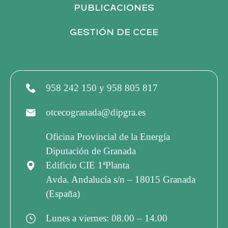
S
PUBLICACIONES
GESTIÓN DE CCEE
T
A
958 242 150 y 958 805 817
S
otcecogranada@dipgra.es
D
Oficina Provincial de la Energía
Diputación de Granada
E
Edificio CIE 1ªPlanta
Avda. Andalucía s/n – 18015 Granada
E
(España)
V
Lunes a viernes: 08.00 – 14.00