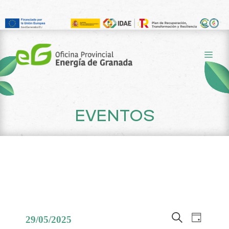
Saltar
al
ME
contenido
EVENTOS
N
N
29/05/2025
D