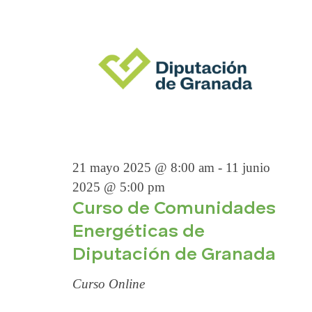
Ó
a
t
.
a
N
s
d
D
e
E
E
v
B
21 mayo 2025 @ 8:00 am
-
11 junio
e
2025 @ 5:00 pm
n
Curso de Comunidades
Ú
t
Energéticas de
o
Diputación de Granada
S
Curso Online
Q