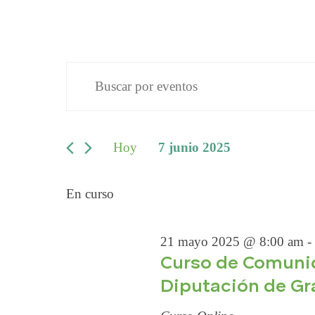
EVENTO
N
I
n
A
t
EN
r
Hoy
7 junio 2025
V
o
S
d
7
e
E
En curso
u
l
c
e
G
e
21 mayo 2025 @ 8:00 am
-
c
JUNIO
l
Curso de Comuni
c
A
a
Diputación de G
i
p
o