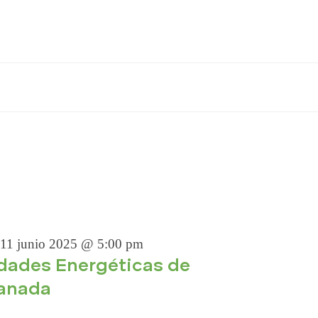
S
11 junio 2025 @ 5:00 pm
dades Energéticas de
ranada