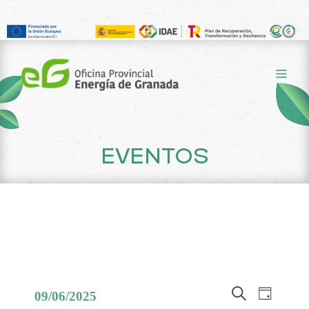
Saltar
al
ME
contenido
EVENTOS
N
N
09/06/2025
D