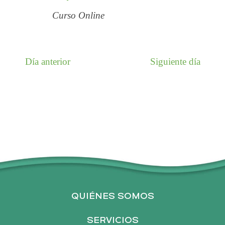
Ó
a
t
Curso Online
.
a
N
s
d
D
Día anterior
Siguiente día
e
E
E
v
B
e
n
Ú
t
o
S
QUIÉNES SOMOS
Q
SERVICIOS