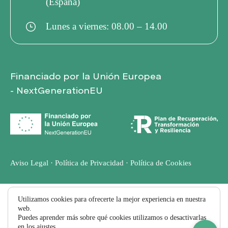
S
(España)
Lunes a viernes: 08.00 – 14.00
T
A
Financiado por la Unión Europea
- NextGenerationEU
S
D
E
Aviso Legal
·
Política de Privacidad
·
Política de Cookies
E
Utilizamos cookies para ofrecerte la mejor experiencia en nuestra
web.
V
Puedes aprender más sobre qué cookies utilizamos o desactivarlas
en los
ajustes
.