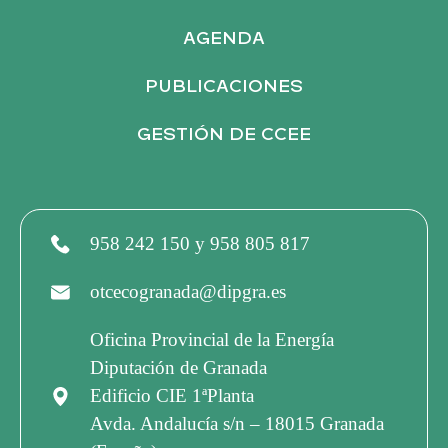
U
AGENDA
PUBLICACIONES
E
GESTIÓN DE CCEE
D
A
958 242 150 y 958 805 817
Y
otcecogranada@dipgra.es
V
Oficina Provincial de la Energía
Diputación de Granada
I
Edificio CIE 1ªPlanta
Avda. Andalucía s/n – 18015 Granada