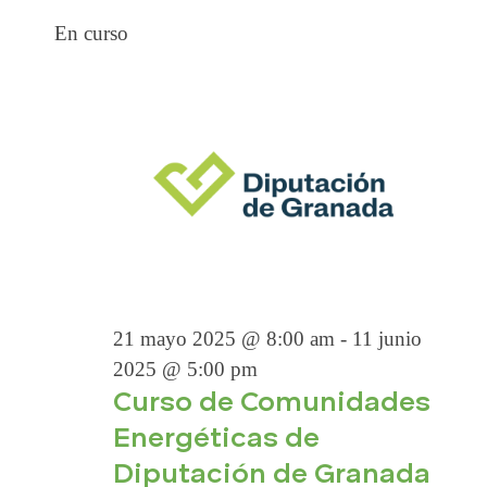
EVENTOS
a
S
B
í
A
En curso
v
e
u
a
EN
l
s
e
V
e
c
g
c
a
a
9
E
c
r
c
i
i
o
G
JUNIO
n
ó
a
A
n
l
d
21 mayo 2025 @ 8:00 am
-
11 junio
2025
a
C
e
2025 @ 5:00 pm
f
Curso de Comunidades
v
e
I
Energéticas de
i
c
h
Diputación de Granada
s