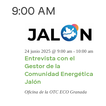
EVENTOS
a
S
B
í
9:00 AM
A
v
e
u
a
EN
l
s
e
V
e
c
g
c
a
a
24
E
c
r
c
i
i
o
G
24 junio 2025 @ 9:00 am
-
10:00 am
JUNIO
n
ó
Entrevista con el
a
A
n
Gestor de la
l
d
Comunidad Energética
2025
a
C
e
Jalón
f
v
e
I
Oficina de la OTC ECO Granada
i
c
h
s