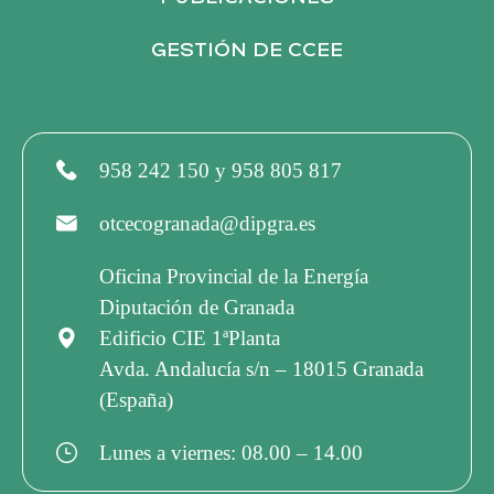
U
GESTIÓN DE CCEE
E
D
958 242 150 y 958 805 817
otcecogranada@dipgra.es
A
Oficina Provincial de la Energía
Y
Diputación de Granada
Edificio CIE 1ªPlanta
V
Avda. Andalucía s/n – 18015 Granada
(España)
I
Lunes a viernes: 08.00 – 14.00