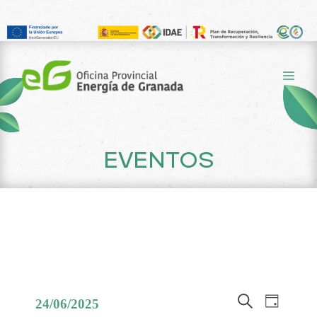
Saltar
al
ME
contenido
EVENTOS
N
N
24/06/2025
D