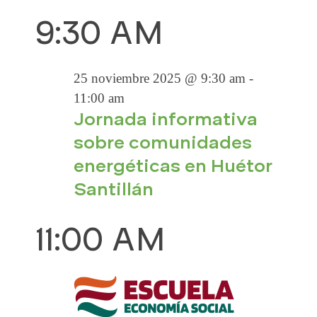
EVENTOS
a
S
B
í
9:30 AM
A
v
e
u
a
EN
l
s
e
V
e
c
g
25 noviembre 2025 @ 9:30 am
-
c
a
a
25
11:00 am
E
c
r
Jornada informativa
c
i
sobre comunidades
i
o
G
NOVIEMB
energéticas en Huétor
n
ó
a
Santillán
A
n
l
d
2025
11:00 AM
a
C
e
f
v
e
I
i
c
h
s