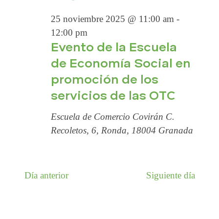
Ó
a
t
.
25 noviembre 2025 @ 11:00 am
-
a
N
12:00 pm
s
Evento de la Escuela
d
D
de Economía Social en
e
promoción de los
E
E
servicios de las OTC
v
Escuela de Comercio Covirán
B
C.
e
Recoletos, 6, Ronda, 18004 Granada
n
Ú
t
o
Día anterior
Siguiente día
S
Q