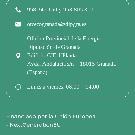
S
958 242 150 y 958 805 817
T
otcecogranada@dipgra.es
A
Oficina Provincial de la Energía
Diputación de Granada
S
Edificio CIE 1ªPlanta
Avda. Andalucía s/n – 18015 Granada
(España)
D
Lunes a viernes: 08.00 – 14.00
E
E
Financiado por la Unión Europea
- NextGenerationEU
V