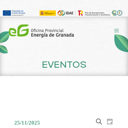
Saltar
al
ME
contenido
EVENTOS
N
N
25/11/2025
D