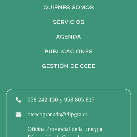
n
QUIÉNES SOMOS
a
t
SERVICIOS
i
v
AGENDA
e
PUBLICACIONES
:
GESTIÓN DE CCEE
958 242 150 y 958 805 817
otcecogranada@dipgra.es
Oficina Provincial de la Energía