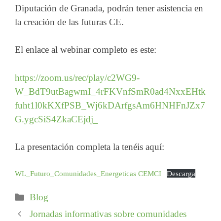
Diputación de Granada, podrán tener asistencia en
la creación de las futuras CE.
El enlace al webinar completo es este:
https://zoom.us/rec/play/c2WG9-
W_BdT9utBagwmI_4rFKVnfSmR0ad4NxxEHtk
fuht1l0kKXfPSB_Wj6kDArfgsAm6HNHFnJZx7
G.ygcSiS4ZkaCEjdj_
La presentación completa la tenéis aquí:
WL_Futuro_Comunidades_Energeticas CEMCI
Descarga
Categorías
Blog
Jornadas informativas sobre comunidades