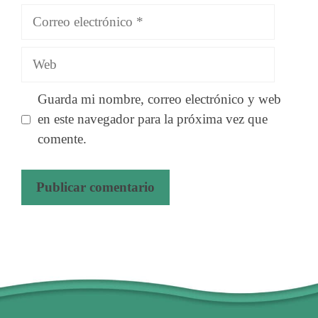
Correo
electrónico
Web
Guarda mi nombre, correo electrónico y web
en este navegador para la próxima vez que
comente.
A
l
t
e
r