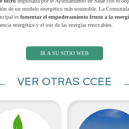
de lucro
impulsada por el Ayuntamiento de Salar con el obje
ación de un modelo energético más sostenible. La Comunidad 
ncipal es
fomentar el empoderamiento frente a la energía
ncia energética y el uso de las energías renovables.
IR A SU SITIO WEB
VER OTRAS CCEE