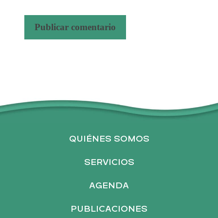
A
l
t
e
r
n
a
QUIÉNES SOMOS
t
i
SERVICIOS
v
AGENDA
e
:
PUBLICACIONES