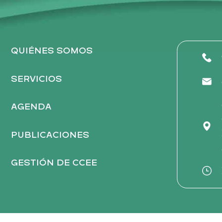
r
n
a
t
QUIÉNES SOMOS
i
v
SERVICIOS
e
:
AGENDA
PUBLICACIONES
GESTIÓN DE CCEE