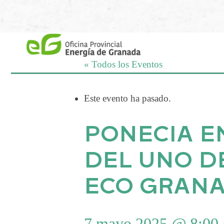
Saltar
al
contenido
« Todos los Eventos
Este evento ha pasado.
PONECIA E
DEL UNO DE
ECO GRAN
7 mayo 2025 @ 8:00