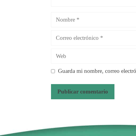
Nombre
Correo
electrónico
Web
Guarda mi nombre, correo electró
A
l
t
e