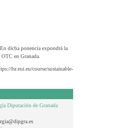
En dicha ponencia expondrá la
ia OTC en Granada.
ps://fsr.eui.eu/course/sustainable-
rgía Diputación de Granada
ergia@dipgra.es