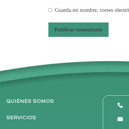
Guarda mi nombre, correo electró
A
l
t
e
r
n
a
t
QUIÉNES SOMOS
i
v
SERVICIOS
e