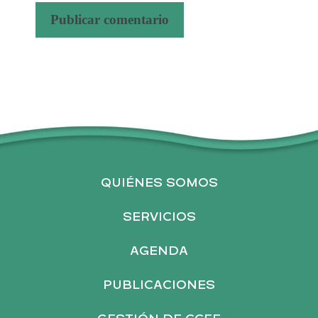
A
l
t
e
r
n
a
QUIÉNES SOMOS
t
i
SERVICIOS
v
AGENDA
e
:
PUBLICACIONES