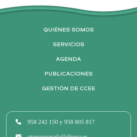
e
r
n
a
QUIÉNES SOMOS
t
i
SERVICIOS
v
AGENDA
e
:
PUBLICACIONES
GESTIÓN DE CCEE
958 242 150 y 958 805 817
otcecogranada@dipgra.es