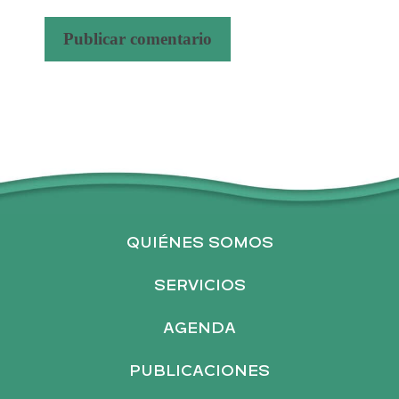
A
l
t
e
r
n
a
QUIÉNES SOMOS
t
i
SERVICIOS
v
AGENDA
e
:
PUBLICACIONES