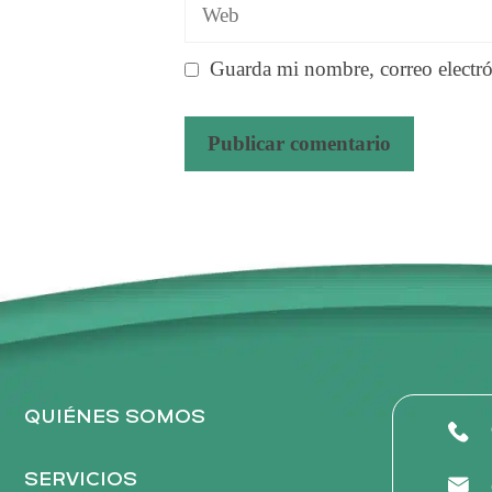
Web
Guarda mi nombre, correo electró
A
l
t
e
r
n
a
t
QUIÉNES SOMOS
i
v
SERVICIOS