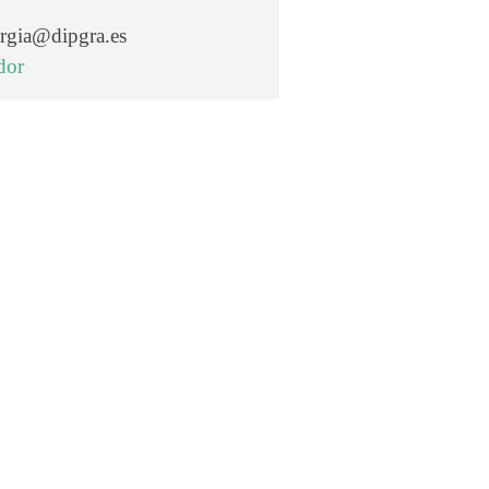
ergia@dipgra.es
dor