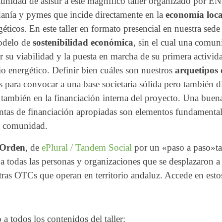
nidad de asistir a este magnífico taller organizado p
adanía y pymes que incide directamente en la
economía loca
éticos. En este taller en formato presencial en nuestra se
modelo de
sostenibilidad económica
, sin el cual una comun
 su viabilidad y la puesta en marcha de su primera activida
o energético. Definir bien cuáles son nuestros
arquetipos 
s para convocar a una base societaria sólida pero también 
, también en la financiación interna del proyecto. Una buen
ntas de financiación apropiadas son elementos fundamentale
a comunidad.
 Orden
, de
ePlural / Tandem Social
por un «paso a paso»t
 todas las personas y organizaciones que se desplazaron a
as OTCs que operan en territorio andaluz. Accede en estos e
 a todos los contenidos del taller: