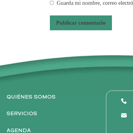
Guarda mi nombre, correo electró
A
l
t
e
r
n
a
t
QUIÉNES SOMOS
i
v
SERVICIOS
e
:
AGENDA