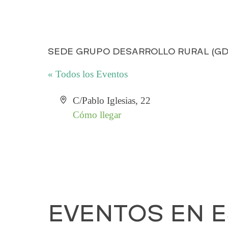
SEDE GRUPO DESARROLLO RURAL (GD
« Todos los Eventos
D
C/Pablo Iglesias, 22
i
Cómo llegar
r
e
c
c
i
ó
EVENTOS EN E
n