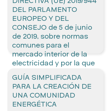
DIRECTIVA (UE) 2019/944
Introduce el concepto de «Comunidades de
DEL PARLAMENTO
energía renovable» (CER): artículo 2.16
EUROPEO Y DEL
(definición) y art.22.
CONSEJO de 5 de junio
de 2019, sobre normas
comunes para el
mercado interior de la
electricidad y por la que
se modifica la Directiva
GUÍA SIMPLIFICADA
2012/27/UE.
PARA LA CREACIÓN DE
Introduce el concepto de «Comunidad
UNA COMUNIDAD
ciudadana de energía» (CCE): artículo 2.11
ENERGÉTICA
(definición) y art.16.