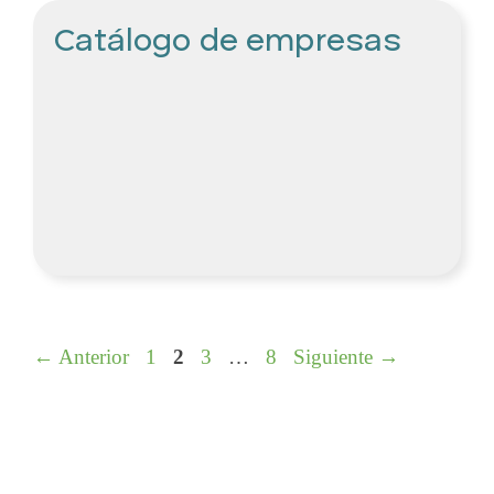
Catálogo de empresas
Página
Página
Página
Página
←
Anterior
1
2
3
…
8
Siguiente
→