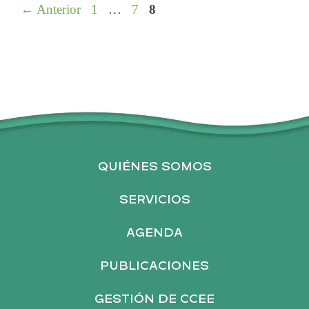
Página
Página
Página
←
Anterior
1
…
7
8
QUIÉNES SOMOS
SERVICIOS
AGENDA
PUBLICACIONES
GESTIÓN DE CCEE